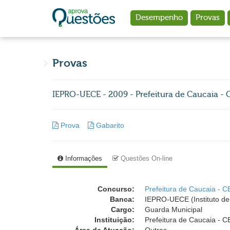
Ir para o conteúdo principal
Desempenho
Provas
Provas
IEPRO-UECE - 2009 - Prefeitura de Caucaia - 
Prova
Gabarito
Informações
Questões On-line
Concurso:
Prefeitura de Caucaia - C
Banca:
IEPRO-UECE (Instituto de 
Cargo:
Guarda Municipal
Instituição:
Prefeitura de Caucaia - C