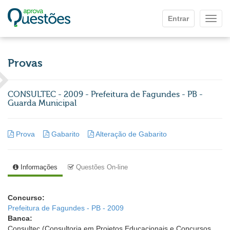
Ir para o conteúdo principal
Entrar
Mostr
Provas
CONSULTEC - 2009 - Prefeitura de Fagundes - PB -
Guarda Municipal
Prova
Gabarito
Alteração de Gabarito
Informações
Questões On-line
Concurso:
Prefeitura de Fagundes - PB - 2009
Banca:
Consultec (Consultoria em Projetos Educacionais e Concursos