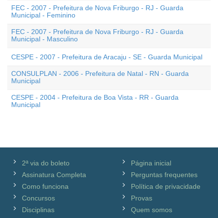
FEC - 2007 - Prefeitura de Nova Friburgo - RJ - Guarda
Municipal - Feminino
FEC - 2007 - Prefeitura de Nova Friburgo - RJ - Guarda
Municipal - Masculino
CESPE - 2007 - Prefeitura de Aracaju - SE - Guarda Municipal
CONSULPLAN - 2006 - Prefeitura de Natal - RN - Guarda
Municipal
CESPE - 2004 - Prefeitura de Boa Vista - RR - Guarda
Municipal
2ª via do boleto
Página inicial
Assinatura Completa
Perguntas frequentes
Como funciona
Política de privacidade
Concursos
Provas
Disciplinas
Quem somos