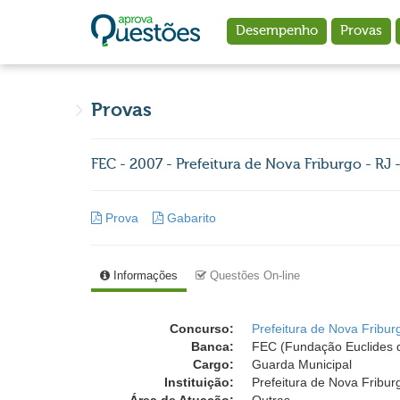
Ir para o conteúdo principal
Desempenho
Provas
Provas
FEC - 2007 - Prefeitura de Nova Friburgo - RJ
Prova
Gabarito
Informações
Questões On-line
Concurso:
Prefeitura de Nova Fribur
Banca:
FEC (Fundação Euclides d
Cargo:
Guarda Municipal
Instituição:
Prefeitura de Nova Fribur