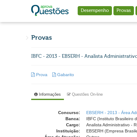
Ir para o conteúdo principal
Desempenho
Provas
Provas
IBFC - 2013 - EBSERH - Analista Administrativ
Prova
Gabarito
Informações
Questões On-line
Concurso:
EBSERH - 2013 - Área Adm
Banca:
IBFC (Instituto Brasileir
Cargo:
Analista Administrativo - 
Instituição:
EBSERH (Empresa Brasilei