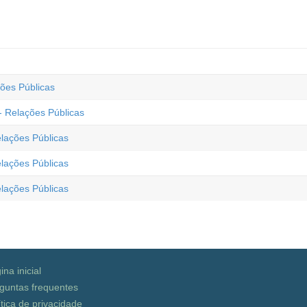
ções Públicas
 - Relações Públicas
elações Públicas
elações Públicas
elações Públicas
ina inicial
guntas frequentes
ítica de privacidade