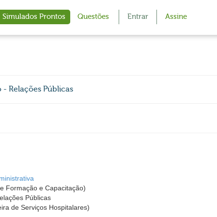
Simulados Prontos
Questões
Entrar
Assine
o - Relações Públicas
inistrativa
o de Formação e Capacitação)
Relações Públicas
ra de Serviços Hospitalares)