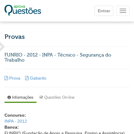
Ir para o conteúdo principal
Entrar
Mostr
Provas
FUNRIO - 2012 - INPA - Técnico - Segurança do
Trabalho
Prova
Gabarito
Informações
Questões On-line
Concurso:
INPA - 2012
Banca:
FUNRIO (Fundação de Apoio a Pesquisa, Ensino e Assistência)