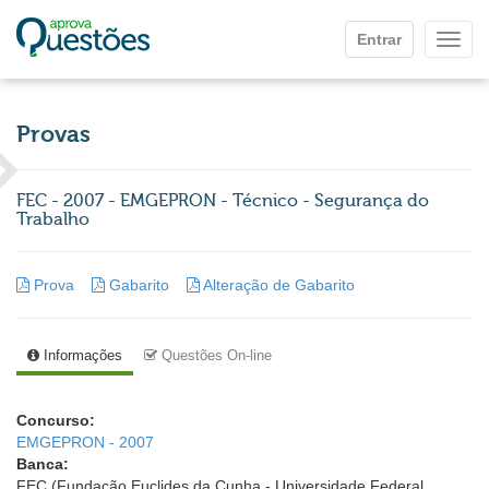
Ir para o conteúdo principal
Entrar
Mostr
Provas
FEC - 2007 - EMGEPRON - Técnico - Segurança do
Trabalho
Prova
Gabarito
Alteração de Gabarito
Informações
Questões On-line
Concurso:
EMGEPRON - 2007
Banca:
FEC (Fundação Euclides da Cunha - Universidade Federal