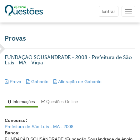
Ir para o conteúdo principal
Entrar
Mostr
Provas
FUNDAÇÃO SOUSÂNDRADE - 2008 - Prefeitura de São
Luís - MA - Vigia
Prova
Gabarito
Alteração de Gabarito
Informações
Questões On-line
Concurso:
Prefeitura de São Luís - MA - 2008
Banca:
FUNDAÇÃO SOUSÂNDRADE (Fundação Sousândrade de Apoio