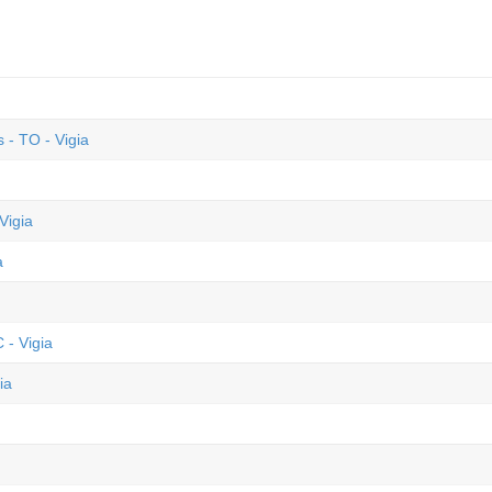
- TO - Vigia
Vigia
a
 - Vigia
ia