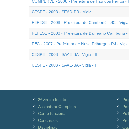
COMPERVE - 2008 - Prefeitura de Pau dos Ferros - R
CESPE - 2008 - SEAD-PB - Vigia
FEPESE - 2008 - Prefeitura de Camboriú - SC - Vigia
FEPESE - 2008 - Prefeitura de Balneário Camboriú - 
FEC - 2007 - Prefeitura de Nova Friburgo - RJ - Vigia
CESPE - 2003 - SAAE-BA - Vigia - II
CESPE - 2003 - SAAE-BA - Vigia - I
2ª via do boleto
Pág
Assinatura Completa
Per
Como funciona
Pol
Concursos
Pro
Disciplinas
Qu