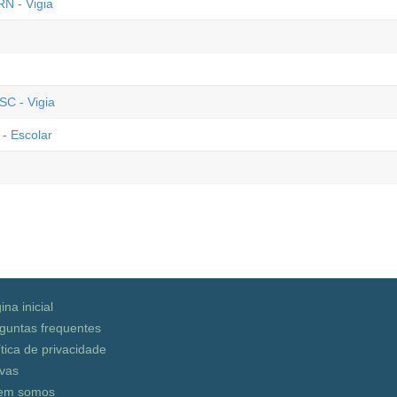
N - Vigia
SC - Vigia
 - Escolar
ina inicial
guntas frequentes
ítica de privacidade
vas
em somos