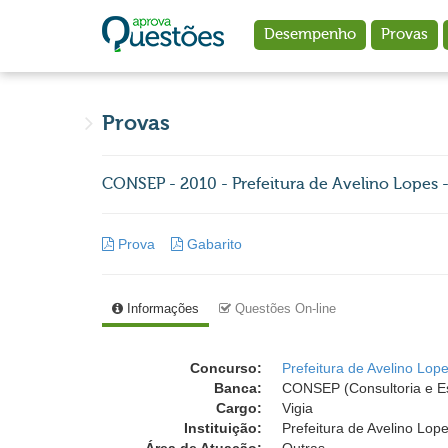
Ir para o conteúdo principal
Desempenho
Provas
Provas
CONSEP - 2010 - Prefeitura de Avelino Lopes - 
Prova
Gabarito
Informações
Questões On-line
Concurso:
Prefeitura de Avelino Lope
Banca:
CONSEP (Consultoria e E
Cargo:
Vigia
Instituição:
Prefeitura de Avelino Lope