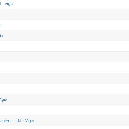
 - Vigia
a
ia
igia
alena - RJ - Vigia