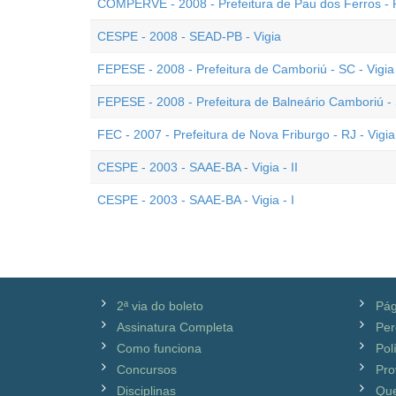
COMPERVE - 2008 - Prefeitura de Pau dos Ferros - R
CESPE - 2008 - SEAD-PB - Vigia
FEPESE - 2008 - Prefeitura de Camboriú - SC - Vigia
FEPESE - 2008 - Prefeitura de Balneário Camboriú - 
FEC - 2007 - Prefeitura de Nova Friburgo - RJ - Vigia
CESPE - 2003 - SAAE-BA - Vigia - II
CESPE - 2003 - SAAE-BA - Vigia - I
2ª via do boleto
Pág
Assinatura Completa
Per
Como funciona
Pol
Concursos
Pro
Disciplinas
Qu