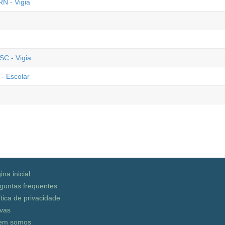
N - Vigia
SC - Vigia
 - Escolar
ina inicial
guntas frequentes
ítica de privacidade
vas
em somos