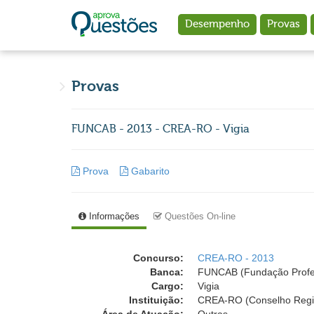
Ir para o conteúdo principal
Desempenho
Provas
Provas
FUNCAB - 2013 - CREA-RO - Vigia
Prova
Gabarito
Informações
Questões On-line
Concurso:
CREA-RO - 2013
Banca:
FUNCAB (Fundação Profess
Cargo:
Vigia
Instituição:
CREA-RO (Conselho Regio