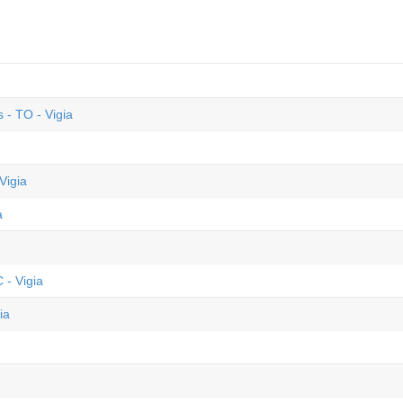
- TO - Vigia
Vigia
a
 - Vigia
ia