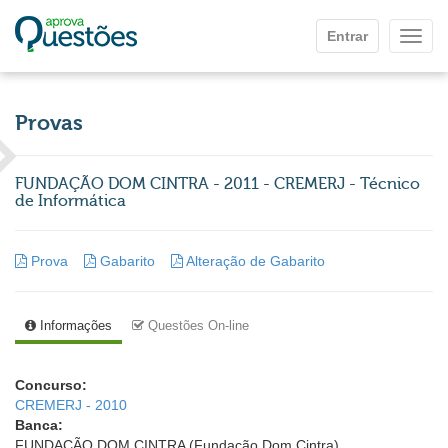
Ir para o conteúdo principal
Entrar
Mostr
Provas
FUNDAÇÃO DOM CINTRA - 2011 - CREMERJ - Técnico
de Informática
Prova
Gabarito
Alteração de Gabarito
Informações
Questões On-line
Concurso:
CREMERJ - 2010
Banca:
FUNDAÇÃO DOM CINTRA (Fundação Dom Cintra)