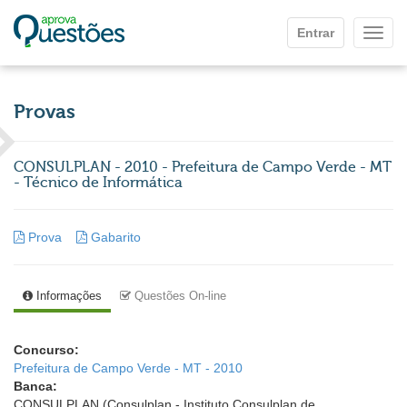
Ir para o conteúdo principal
Entrar
Mostr
Provas
CONSULPLAN - 2010 - Prefeitura de Campo Verde - MT
- Técnico de Informática
Prova
Gabarito
Informações
Questões On-line
Concurso:
Prefeitura de Campo Verde - MT - 2010
Banca:
CONSULPLAN (Consulplan - Instituto Consulplan de