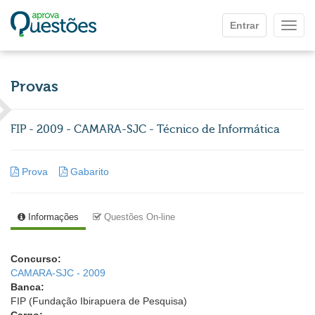
Ir para o conteúdo principal
Entrar
Mostr
Provas
FIP - 2009 - CAMARA-SJC - Técnico de Informática
Prova
Gabarito
Informações
Questões On-line
Concurso:
CAMARA-SJC - 2009
Banca:
FIP (Fundação Ibirapuera de Pesquisa)