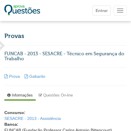
Ir para o conteúdo principal
Entrar
Mostr
Provas
FUNCAB - 2013 - SESACRE - Técnico em Segurança do
Trabalho
Prova
Gabarito
Informações
Questões On-line
Concurso:
SESACRE - 2013 - Assistência
Banca:
FUNCAB (Fundação Professor Carlos Antonio Bittencourt)