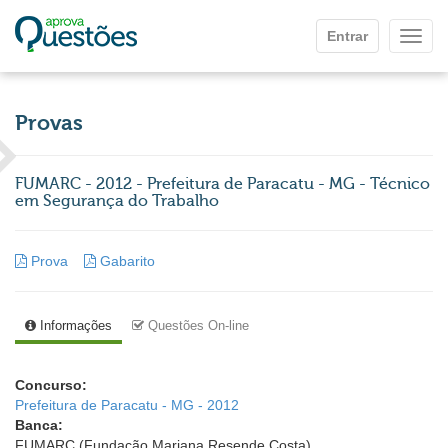
Ir para o conteúdo principal
Entrar
Mostr
Provas
FUMARC - 2012 - Prefeitura de Paracatu - MG - Técnico
em Segurança do Trabalho
Prova
Gabarito
Informações
Questões On-line
Concurso:
Prefeitura de Paracatu - MG - 2012
Banca:
FUMARC (Fundação Mariana Resende Costa)