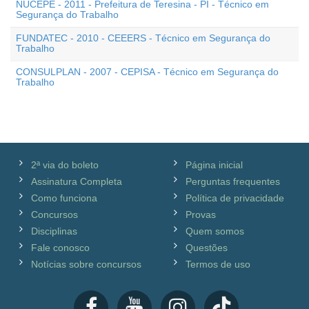
NUCEPE - 2011 - Prefeitura de Teresina - PI - Técnico em
Segurança do Trabalho
FUNDATEC - 2010 - CEEERS - Técnico em Segurança do
Trabalho
CONSULPLAN - 2007 - CEPISA - Técnico em Segurança do
Trabalho
2ª via do boleto
Página inicial
Assinatura Completa
Perguntas frequentes
Como funciona
Política de privacidade
Concursos
Provas
Disciplinas
Quem somos
Fale conosco
Questões
Notícias sobre concursos
Termos de uso