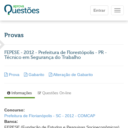
Ir para o conteúdo principal
Entrar
Mostr
Provas
FEPESE - 2012 - Prefeitura de Florestópolis - PR -
Técnico em Segurança do Trabalho
Prova
Gabarito
Alteração de Gabarito
Informações
Questões On-line
Concurso:
Prefeitura de Florianópolis - SC - 2012 - COMCAP
Banca:
FEPESE (Fundação de Estudos e Pesquisas Socioeconômicos)