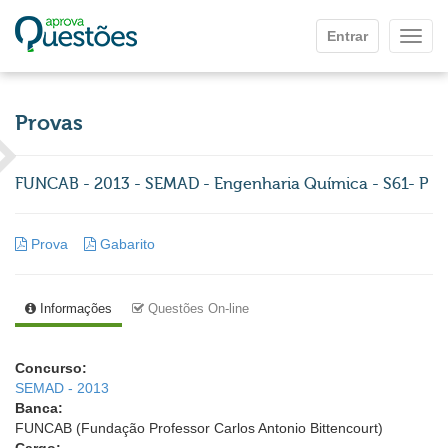
Ir para o conteúdo principal
Entrar
Mostr
Provas
FUNCAB - 2013 - SEMAD - Engenharia Química - S61- P
Prova
Gabarito
Informações
Questões On-line
Concurso:
SEMAD - 2013
Banca:
FUNCAB (Fundação Professor Carlos Antonio Bittencourt)