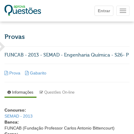
Ir para o conteúdo principal
Entrar
Mostr
Provas
FUNCAB - 2013 - SEMAD - Engenharia Química - S26- P
Prova
Gabarito
Informações
Questões On-line
Concurso:
SEMAD - 2013
Banca:
FUNCAB (Fundação Professor Carlos Antonio Bittencourt)