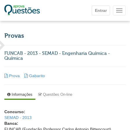
Ir para o conteúdo principal
Entrar
Mostr
Provas
FUNCAB - 2013 - SEMAD - Engenharia Química -
Química
Prova
Gabarito
Informações
Questões On-line
Concurso:
SEMAD - 2013
Banca:
FUNCAB (Fundação Professor Carlos Antonio Bittencourt)