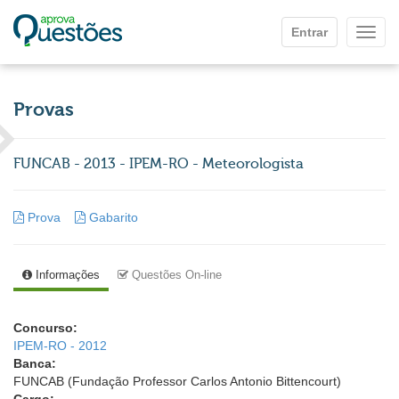
Ir para o conteúdo principal
Entrar
Mostr
Provas
FUNCAB - 2013 - IPEM-RO - Meteorologista
Prova
Gabarito
Informações
Questões On-line
Concurso:
IPEM-RO - 2012
Banca:
FUNCAB (Fundação Professor Carlos Antonio Bittencourt)