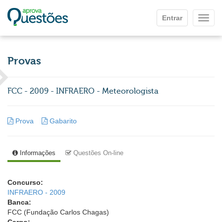
Ir para o conteúdo principal
Entrar
Mostr
Provas
FCC - 2009 - INFRAERO - Meteorologista
Prova
Gabarito
Informações
Questões On-line
Concurso:
INFRAERO - 2009
Banca:
FCC (Fundação Carlos Chagas)