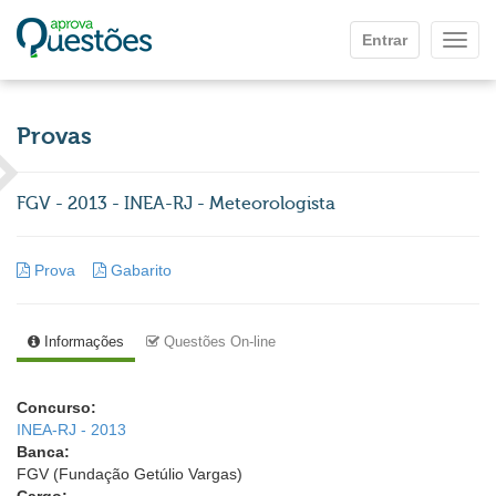
Ir para o conteúdo principal
Entrar
Mostr
Provas
FGV - 2013 - INEA-RJ - Meteorologista
Prova
Gabarito
Informações
Questões On-line
Concurso:
INEA-RJ - 2013
Banca:
FGV (Fundação Getúlio Vargas)