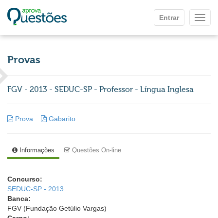
Ir para o conteúdo principal
Entrar
Mostr
Provas
FGV - 2013 - SEDUC-SP - Professor - Língua Inglesa
Prova
Gabarito
Informações
Questões On-line
Concurso:
SEDUC-SP - 2013
Banca:
FGV (Fundação Getúlio Vargas)