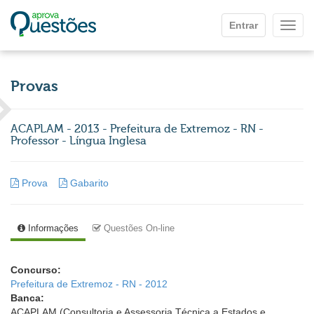
Ir para o conteúdo principal
Entrar
Mostr
Provas
ACAPLAM - 2013 - Prefeitura de Extremoz - RN -
Professor - Língua Inglesa
Prova
Gabarito
Informações
Questões On-line
Concurso:
Prefeitura de Extremoz - RN - 2012
Banca:
ACAPLAM (Consultoria e Assessoria Técnica a Estados e