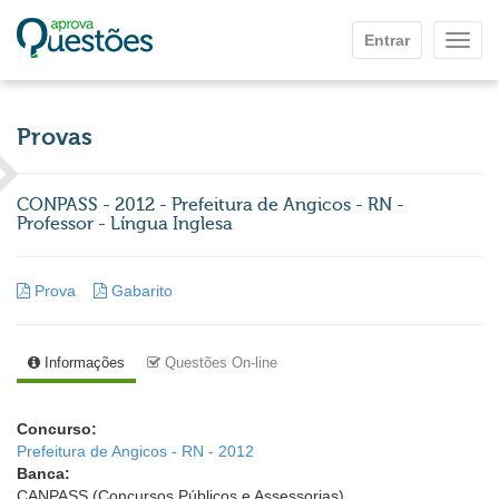
Ir para o conteúdo principal
Entrar
Mostr
Provas
CONPASS - 2012 - Prefeitura de Angicos - RN -
Professor - Língua Inglesa
Prova
Gabarito
Informações
Questões On-line
Concurso:
Prefeitura de Angicos - RN - 2012
Banca:
CANPASS (Concursos Públicos e Assessorias)