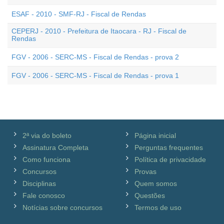
ESAF - 2010 - SMF-RJ - Fiscal de Rendas
CEPERJ - 2010 - Prefeitura de Itaocara - RJ - Fiscal de
Rendas
FGV - 2006 - SERC-MS - Fiscal de Rendas - prova 2
FGV - 2006 - SERC-MS - Fiscal de Rendas - prova 1
2ª via do boleto
Página inicial
Assinatura Completa
Perguntas frequentes
Como funciona
Política de privacidade
Concursos
Provas
Disciplinas
Quem somos
Fale conosco
Questões
Notícias sobre concursos
Termos de uso