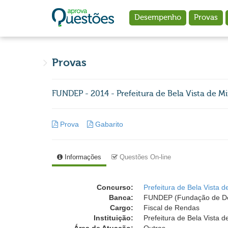
Ir para o conteúdo principal
Desempenho
Provas
Provas
FUNDEP - 2014 - Prefeitura de Bela Vista de Mi
Prova
Gabarito
Informações
Questões On-line
Concurso:
Prefeitura de Bela Vista 
Banca:
FUNDEP (Fundação de Des
Cargo:
Fiscal de Rendas
Instituição:
Prefeitura de Bela Vista d