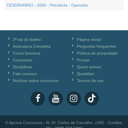
CESGRANRIO - 2005 - Petrobrás - Operador
2ª via do boleto
Página inicial
Assinatura Completa
Perguntas frequentes
Como funciona
Política de privacidade
Concursos
Provas
Disciplinas
Quem somos
Fale conosco
Questões
Notícias sobre concursos
Termos de uso
© Aprova Concursos - Al. Dr. Carlos de Carvalho, 1482 - Curitiba,