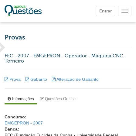
Ir para o conteúdo principal
Entrar
Mostr
Provas
FEC - 2007 - EMGEPRON - Operador - Máquina CNC -
Torneiro
Prova
Gabarito
Alteração de Gabarito
Informações
Questões On-line
Concurso:
EMGEPRON - 2007
Banca:
FEC (Fundação Euclides da Cunha - Universidade Federal