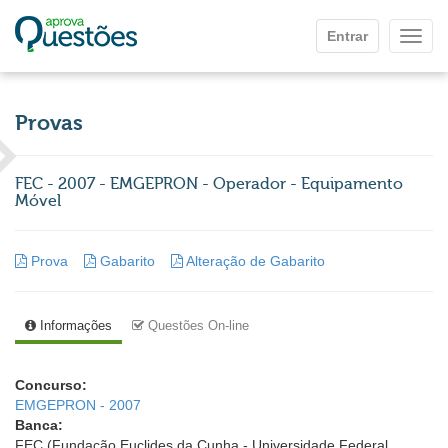
Ir para o conteúdo principal
Entrar
Mostr
Provas
FEC - 2007 - EMGEPRON - Operador - Equipamento
Móvel
Prova
Gabarito
Alteração de Gabarito
Informações
Questões On-line
Concurso:
EMGEPRON - 2007
Banca:
FEC (Fundação Euclides da Cunha - Universidade Federal