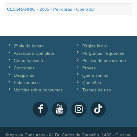
CESGRANRIO - 2005 - Petrobrás - Operador
2ª via do boleto
Página inicial
Assinatura Completa
Perguntas frequentes
Como funciona
Política de privacidade
Concursos
Provas
Disciplinas
Quem somos
Fale conosco
Questões
Notícias sobre concursos
Termos de uso
© Aprova Concursos - Al. Dr. Carlos de Carvalho, 1482 - Curitiba,