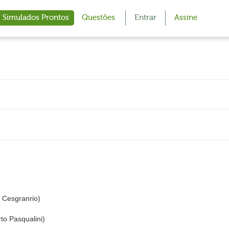
Simulados Prontos
Questões
Entrar
Assine
Cesgranrio)
to Pasqualini)