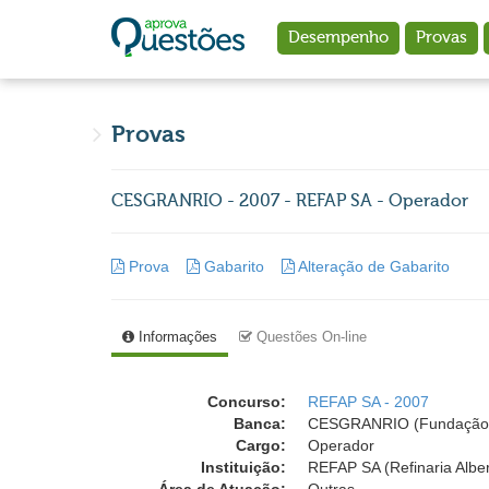
Ir para o conteúdo principal
Desempenho
Provas
Provas
CESGRANRIO - 2007 - REFAP SA - Operador
Prova
Gabarito
Alteração de Gabarito
Informações
Questões On-line
Concurso:
REFAP SA - 2007
Banca:
CESGRANRIO (Fundação 
Cargo:
Operador
Instituição:
REFAP SA (Refinaria Alber