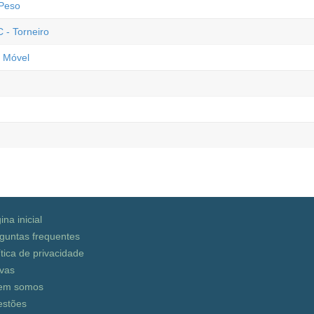
Peso
- Torneiro
 Móvel
ina inicial
guntas frequentes
ítica de privacidade
vas
em somos
stões