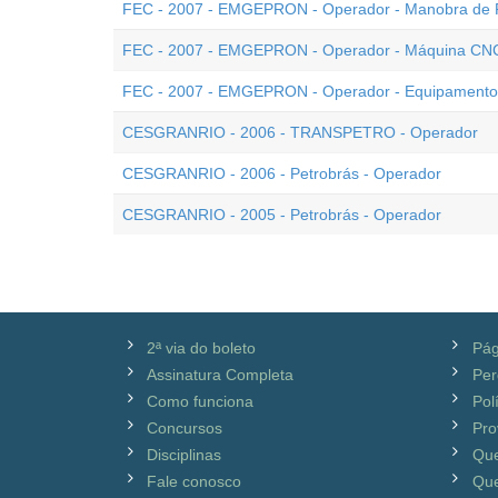
FEC - 2007 - EMGEPRON - Operador - Manobra de 
FEC - 2007 - EMGEPRON - Operador - Máquina CNC 
FEC - 2007 - EMGEPRON - Operador - Equipamento
CESGRANRIO - 2006 - TRANSPETRO - Operador
CESGRANRIO - 2006 - Petrobrás - Operador
CESGRANRIO - 2005 - Petrobrás - Operador
2ª via do boleto
Pág
Assinatura Completa
Per
Como funciona
Pol
Concursos
Pro
Disciplinas
Qu
Fale conosco
Que