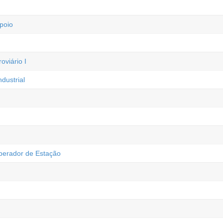
poio
viário I
dustrial
perador de Estação