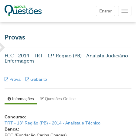
Ir para o conteúdo principal
Entrar
Mostr
Provas
FCC - 2014 - TRT - 13ª Região (PB) - Analista Judiciário -
Enfermagem
Prova
Gabarito
Informações
Questões On-line
Concurso:
TRT - 13ª Região (PB) - 2014 - Analista e Técnico
Banca:
FCC (Fundação Carlos Chagas)