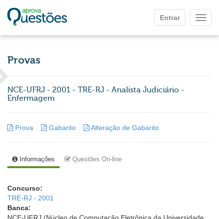
Ir para o conteúdo principal
Entrar
Mostr
Provas
NCE-UFRJ - 2001 - TRE-RJ - Analista Judiciário -
Enfermagem
Prova
Gabarito
Alteração de Gabarito
Informações
Questões On-line
Concurso:
TRE-RJ - 2001
Banca:
NCE-UFRJ (Núcleo de Computação Eletrônica da Universidade