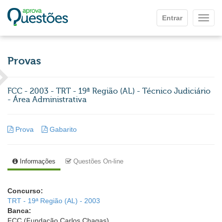
Ir para o conteúdo principal
Entrar
Mostr
Provas
FCC - 2003 - TRT - 19ª Região (AL) - Técnico Judiciário
- Área Administrativa
Prova
Gabarito
Informações
Questões On-line
Concurso:
TRT - 19ª Região (AL) - 2003
Banca:
FCC (Fundação Carlos Chagas)