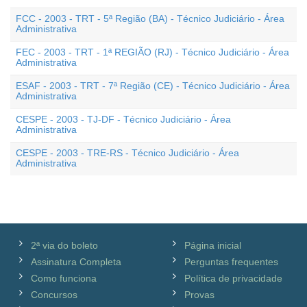
FCC - 2003 - TRT - 5ª Região (BA) - Técnico Judiciário - Área
Administrativa
FEC - 2003 - TRT - 1ª REGIÃO (RJ) - Técnico Judiciário - Área
Administrativa
ESAF - 2003 - TRT - 7ª Região (CE) - Técnico Judiciário - Área
Administrativa
CESPE - 2003 - TJ-DF - Técnico Judiciário - Área
Administrativa
CESPE - 2003 - TRE-RS - Técnico Judiciário - Área
Administrativa
2ª via do boleto
Página inicial
Assinatura Completa
Perguntas frequentes
Como funciona
Política de privacidade
Concursos
Provas