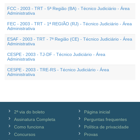
FCC - 2003 - TRT - 5ª Região (BA) - Técnico Judiciário - Área
Administrativa
FEC - 2003 - TRT - 1ª REGIÃO (RJ) - Técnico Judiciário - Área
Administrativa
ESAF - 2003 - TRT - 7ª Região (CE) - Técnico Judiciário - Área
Administrativa
CESPE - 2003 - TJ-DF - Técnico Judiciário - Área
Administrativa
CESPE - 2003 - TRE-RS - Técnico Judiciário - Área
Administrativa
2ª via do boleto
Página inicial
Assinatura Completa
Perguntas frequentes
Como funciona
Política de privacidade
Concursos
Provas