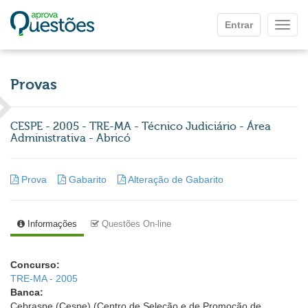
Ir para o conteúdo principal
Entrar
Mostr
Provas
CESPE - 2005 - TRE-MA - Técnico Judiciário - Área
Administrativa - Abricó
Prova
Gabarito
Alteração de Gabarito
Informações
Questões On-line
Concurso:
TRE-MA - 2005
Banca:
Cebraspe (Cespe) (Centro de Seleção e de Promoção de