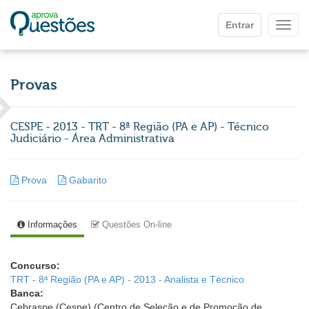
Ir para o conteúdo principal
Entrar
Mostr
Provas
CESPE - 2013 - TRT - 8ª Região (PA e AP) - Técnico
Judiciário - Área Administrativa
Prova
Gabarito
Informações
Questões On-line
Concurso:
TRT - 8ª Região (PA e AP) - 2013 - Analista e Técnico
Banca:
Cebraspe (Cespe) (Centro de Seleção e de Promoção de