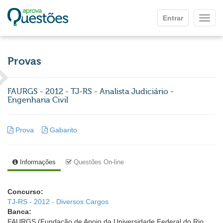
Ir para o conteúdo principal
Entrar
Mostr
Provas
FAURGS - 2012 - TJ-RS - Analista Judiciário -
Engenharia Civil
Prova
Gabarito
Informações
Questões On-line
Concurso:
TJ-RS - 2012 - Diversos Cargos
Banca:
FAURGS (Fundação de Apoio da Universidade Federal do Rio