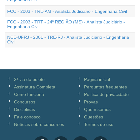
FCC - 2003 - TRE-AM - Analista Judiciário - Engenharia Civil
FCC - 2003 - TRT - 24ª REGIÃO (MS) - Analista Judiciário -
Engenharia Civil
NCE-UFRJ - 2001 - TRE-RJ - Analista Judiciário - Engenharia
Civil
2ª via do boleto
Página inicial
Assinatura Completa
Perguntas frequentes
Como funciona
Política de privacidade
Concursos
Provas
Disciplinas
Quem somos
Fale conosco
Questões
Notícias sobre concursos
Termos de uso