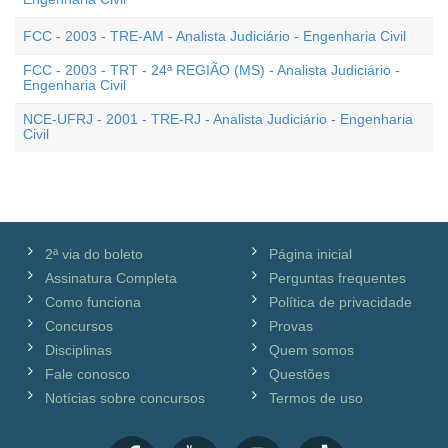
FCC - 2003 - TRE-AM - Analista Judiciário - Engenharia Civil
FCC - 2003 - TRT - 24ª REGIÃO (MS) - Analista Judiciário -
Engenharia Civil
NCE-UFRJ - 2001 - TRE-RJ - Analista Judiciário - Engenharia
Civil
2ª via do boleto
Página inicial
Assinatura Completa
Perguntas frequentes
Como funciona
Política de privacidade
Concursos
Provas
Disciplinas
Quem somos
Fale conosco
Questões
Notícias sobre concursos
Termos de uso