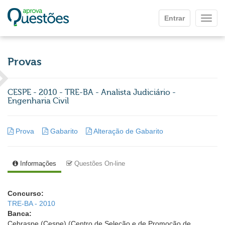
Ir para o conteúdo principal
Entrar
Mostr
Provas
CESPE - 2010 - TRE-BA - Analista Judiciário -
Engenharia Civil
Prova
Gabarito
Alteração de Gabarito
Informações
Questões On-line
Concurso:
TRE-BA - 2010
Banca:
Cebraspe (Cespe) (Centro de Seleção e de Promoção de