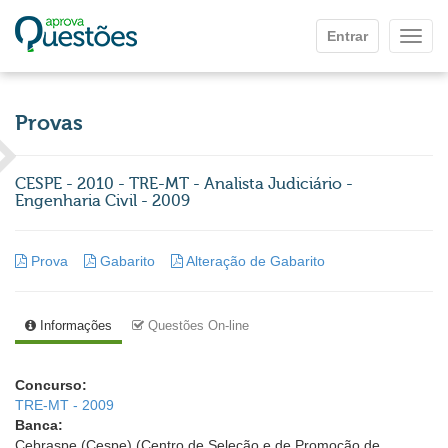
Ir para o conteúdo principal
Entrar
Mostr
Provas
CESPE - 2010 - TRE-MT - Analista Judiciário -
Engenharia Civil - 2009
Prova
Gabarito
Alteração de Gabarito
Informações
Questões On-line
Concurso:
TRE-MT - 2009
Banca:
Cebraspe (Cespe) (Centro de Seleção e de Promoção de