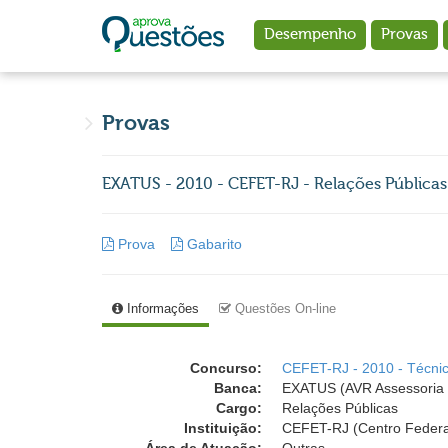
Ir para o conteúdo principal
Desempenho
Provas
Provas
EXATUS - 2010 - CEFET-RJ - Relações Públicas
Prova
Gabarito
Informações
Questões On-line
Concurso:
CEFET-RJ - 2010 - Técnic
Banca:
EXATUS (AVR Assessoria 
Cargo:
Relações Públicas
Instituição:
CEFET-RJ (Centro Federa