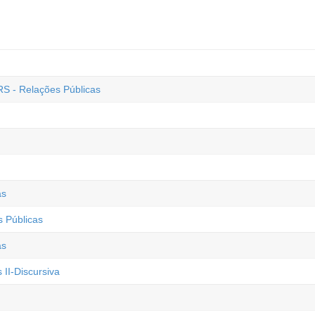
RS - Relações Públicas
as
 Públicas
as
II-Discursiva