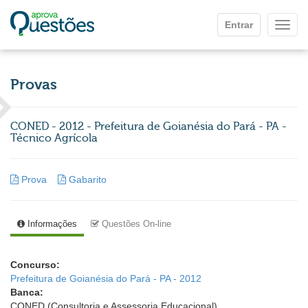
Ir para o conteúdo principal
Entrar
Mostr
Provas
CONED - 2012 - Prefeitura de Goianésia do Pará - PA -
Técnico Agrícola
Prova
Gabarito
Informações
Questões On-line
Concurso:
Prefeitura de Goianésia do Pará - PA - 2012
Banca:
CONED (Consultoria e Assessoria Educacional)