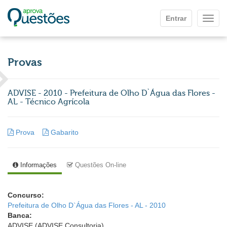
Ir para o conteúdo principal
Entrar
Mostr
Provas
ADVISE - 2010 - Prefeitura de Olho D`Água das Flores -
AL - Técnico Agrícola
Prova
Gabarito
Informações
Questões On-line
Concurso:
Prefeitura de Olho D`Água das Flores - AL - 2010
Banca:
ADVISE (ADVISE Consultoria)