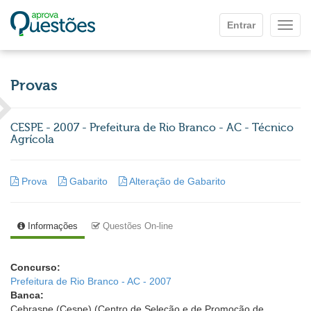
Ir para o conteúdo principal
Entrar
Mostr
Provas
CESPE - 2007 - Prefeitura de Rio Branco - AC - Técnico
Agrícola
Prova
Gabarito
Alteração de Gabarito
Informações
Questões On-line
Concurso:
Prefeitura de Rio Branco - AC - 2007
Banca:
Cebraspe (Cespe) (Centro de Seleção e de Promoção de