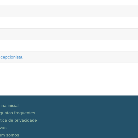
epcionista
ina inicial
guntas frequentes
ítica de privacidade
vas
em somos