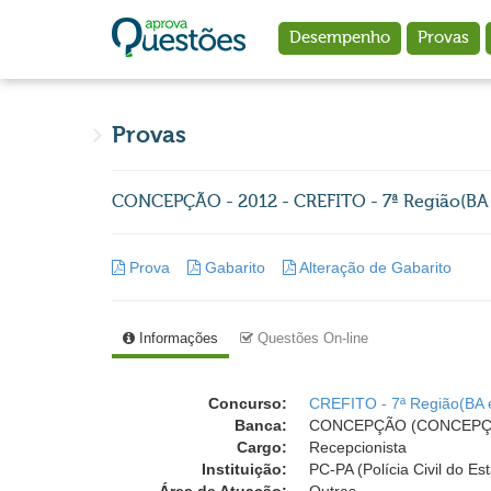
Ir para o conteúdo principal
Desempenho
Provas
Provas
CONCEPÇÃO - 2012 - CREFITO - 7ª Região(BA e
Prova
Gabarito
Alteração de Gabarito
Informações
Questões On-line
Concurso:
CREFITO - 7ª Região(BA 
Banca:
CONCEPÇÃO (CONCEPÇÃO -
Cargo:
Recepcionista
Instituição:
PC-PA (Polícia Civil do Es