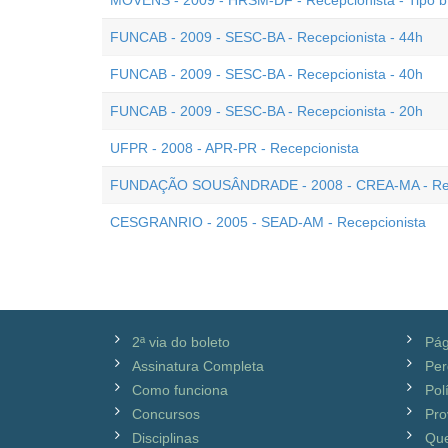
MOVENS - 2009 - HRSM-DF - Recepcionista - Tipo b
FUNCAB - 2009 - SESC-BA - Recepcionista - 44h
FUNCAB - 2009 - SESC-BA - Recepcionista - 40h
FUNCAB - 2009 - SESC-BA - Recepcionista - 20h
UFPR - 2008 - APR-PR - Recepcionista
FUNDAÇÃO SOUSÂNDRADE - 2008 - CREA-MA - Rec
CESGRANRIO - 2005 - SEAD-AM - Recepcionista
2ª via do boleto
Pág
Assinatura Completa
Per
Como funciona
Pol
Concursos
Pro
Disciplinas
Qu