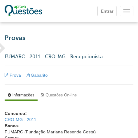
Ir para o conteúdo principal
Entrar
Mostr
Provas
FUMARC - 2011 - CRO-MG - Recepcionista
Prova
Gabarito
Informações
Questões On-line
Concurso:
CRO-MG - 2011
Banca:
FUMARC (Fundação Mariana Resende Costa)