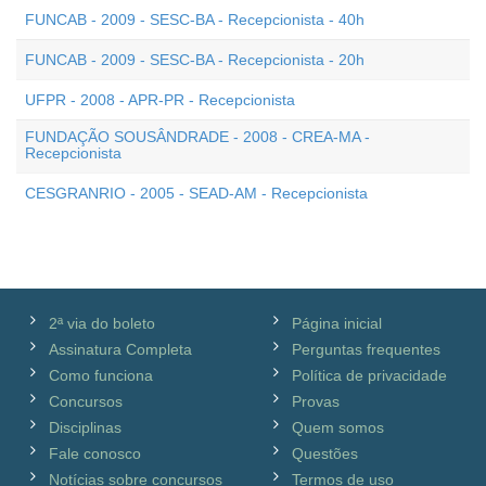
FUNCAB - 2009 - SESC-BA - Recepcionista - 40h
FUNCAB - 2009 - SESC-BA - Recepcionista - 20h
UFPR - 2008 - APR-PR - Recepcionista
FUNDAÇÃO SOUSÂNDRADE - 2008 - CREA-MA -
Recepcionista
CESGRANRIO - 2005 - SEAD-AM - Recepcionista
2ª via do boleto
Página inicial
Assinatura Completa
Perguntas frequentes
Como funciona
Política de privacidade
Concursos
Provas
Disciplinas
Quem somos
Fale conosco
Questões
Notícias sobre concursos
Termos de uso