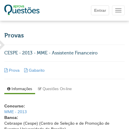
Ir para o conteúdo principal
Entrar
Mostr
Provas
CESPE - 2013 - MME - Assistente Financeiro
Prova
Gabarito
Informações
Questões On-line
Concurso:
MME - 2013
Banca:
Cebraspe (Cespe) (Centro de Seleção e de Promoção de