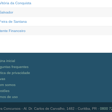
itória da Conquista
Salvador
Feira de Santana
tente Financeiro
ina inicial
guntas frequentes
ítica de privacidade
vas
em somos
stões
mos de uso
a Concursos - Al. Dr. Carlos de Carvalho, 1482 - Curitiba, PR -
0800 7