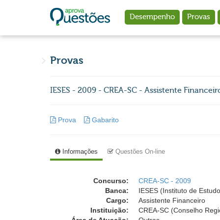
Ir para o conteúdo principal
Desempenho
Provas
Provas
IESES - 2009 - CREA-SC - Assistente Financeir
Prova
Gabarito
Informações
Questões On-line
Concurso:
CREA-SC - 2009
Banca:
IESES (Instituto de Estud
Cargo:
Assistente Financeiro
Instituição:
CREA-SC (Conselho Region