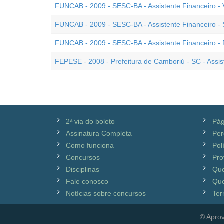
FUNCAB - 2009 - SESC-BA - Assistente Financeiro - V
FUNCAB - 2009 - SESC-BA - Assistente Financeiro - 
FUNCAB - 2009 - SESC-BA - Assistente Financeiro - 
FEPESE - 2008 - Prefeitura de Camboriú - SC - Assis
2ª via do boleto
Pág
Assinatura Completa
Per
Como funciona
Pol
Concursos
Pro
Disciplinas
Qu
Fale conosco
Que
Notícias sobre concursos
Ter
© Aprov