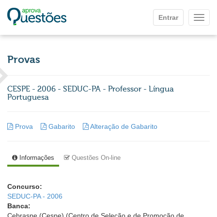
Ir para o conteúdo principal
Entrar
Mostr
Provas
CESPE - 2006 - SEDUC-PA - Professor - Língua
Portuguesa
Prova
Gabarito
Alteração de Gabarito
Informações
Questões On-line
Concurso:
SEDUC-PA - 2006
Banca:
Cebraspe (Cespe) (Centro de Seleção e de Promoção de