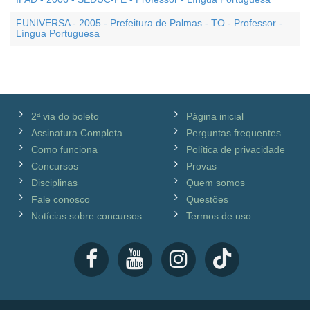
FUNIVERSA - 2005 - Prefeitura de Palmas - TO - Professor -
Língua Portuguesa
2ª via do boleto
Página inicial
Assinatura Completa
Perguntas frequentes
Como funciona
Política de privacidade
Concursos
Provas
Disciplinas
Quem somos
Fale conosco
Questões
Notícias sobre concursos
Termos de uso