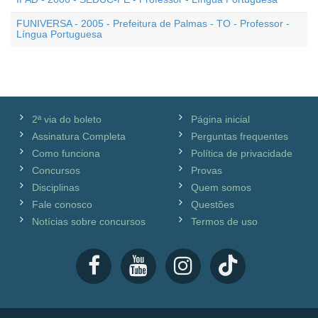
FUNIVERSA - 2005 - Prefeitura de Palmas - TO - Professor -
Língua Portuguesa
2ª via do boleto
Página inicial
Assinatura Completa
Perguntas frequentes
Como funciona
Política de privacidade
Concursos
Provas
Disciplinas
Quem somos
Fale conosco
Questões
Notícias sobre concursos
Termos de uso