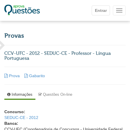
Ir para o conteúdo principal
Entrar
Mostr
Provas
CCV-UFC - 2012 - SEDUC-CE - Professor - Língua
Portuguesa
Prova
Gabarito
Informações
Questões On-line
Concurso:
SEDUC-CE - 2012
Banca:
CCV-UFC (Coordenadoria de Concursos - Universidade Federal