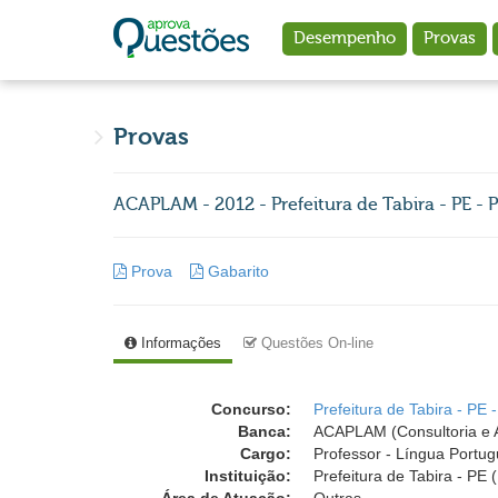
Ir para o conteúdo principal
Desempenho
Provas
Provas
ACAPLAM - 2012 - Prefeitura de Tabira - PE - 
Prova
Gabarito
Informações
Questões On-line
Concurso:
Prefeitura de Tabira - PE 
Banca:
ACAPLAM (Consultoria e A
Cargo:
Professor - Língua Portu
Instituição:
Prefeitura de Tabira - PE 