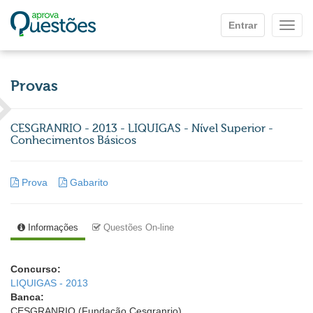
Ir para o conteúdo principal
Entrar
Mostr
Provas
CESGRANRIO - 2013 - LIQUIGAS - Nível Superior -
Conhecimentos Básicos
Prova
Gabarito
Informações
Questões On-line
Concurso:
LIQUIGAS - 2013
Banca:
CESGRANRIO (Fundação Cesgranrio)