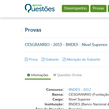
Ir para o conteúdo principal
Desempenho
Provas
Provas
CESGRANRIO - 2013 - BNDES - Nível Superior 
Prova
Gabarito
Alteração de Gabarito
Informações
Questões On-line
Concurso:
BNDES - 2012
Banca:
CESGRANRIO (Fundação 
Cargo:
Nível Superior
Instituição:
BNDES (Banco Nacional d